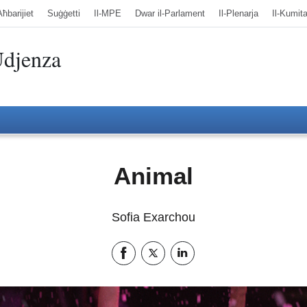
Aħbarijiet
Suġġetti
Il-MPE
Dwar il-Parlament
Il-Plenarja
Il-Kumita
Udjenza
Animal
Sofia Exarchou
Share this page on Facebook
Share this page on Twitter
Share this page on LinkedIn