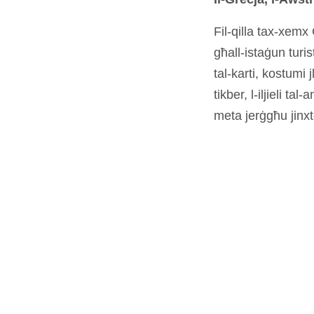
Fil-qilla tax-xemx
għall-istaġun turis
tal-karti, kostumi j
tikber, l-iljieli ta
meta jerġgħu jinxt