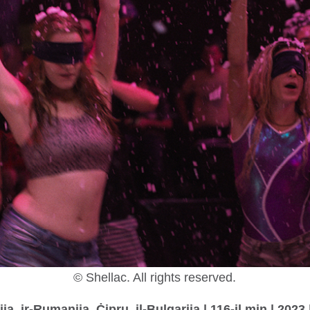
© Shellac. All rights reserved.
ija, ir-Rumanija, Ċipru, il-Bulgarija | 116-il min | 202