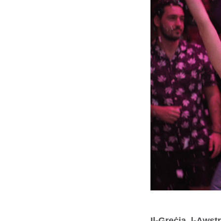
Il-Greċja, l-Awstr