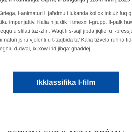
 Griega, l-animaturi li jaħdmu f’lukanda kollox inkluż fuq 
tiku impenjattiv. Kalia hija dik li tmexxi l-grupp. Il-palk hu
leqqu u sfilati taż-żfin. Waqt li s-sajf jibda jiqliel u l-pres
l-animaturi jsiru vjolenti u t-taqbida ta’ Kalia tiżvela ruħha 
egħlu d-dwal, ix-xow irid jibqa’ għaddej.
Ikklassifika l-film
(open in a new tab)