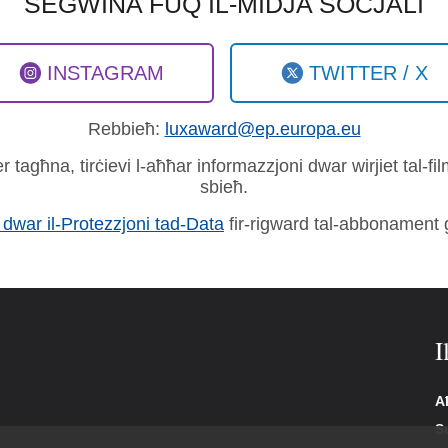
SEGWINA FUQ IL-MIDJA SOĊJALI
INSTAGRAM
TWITTER / X
Rebbieħ:
luxaward@ep.europa.eu
għna, tirċievi l-aħħar informazzjoni dwar wirjiet tal-films 
sbieħ.
a dwar il-Protezzjoni tad-Data
fir-rigward tal-abbonament 
I
Aħ
S