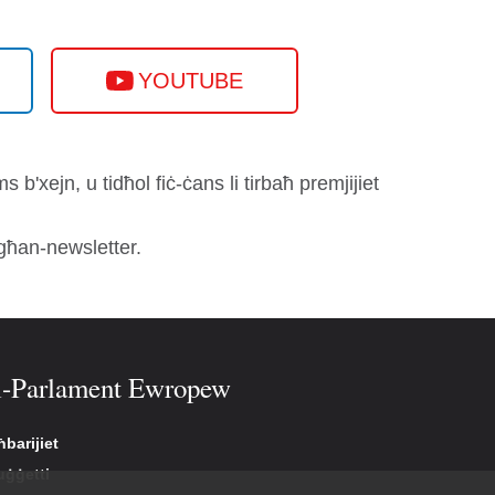
YOUTUBE
b'xejn, u tidħol fiċ-ċans li tirbaħ premjijiet
għan-newsletter.
l-Parlament Ewropew
barijiet
uġġetti