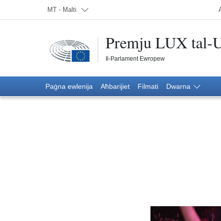
Agħżel lingwa; Bħalissa:
MT - Malti
Premju LUX tal-
Il-Parlament Ewropew
Paġna ewlenija
News
Filmati
Paġna ewlenija
Aħbarijiet
Filmati
Dwarna