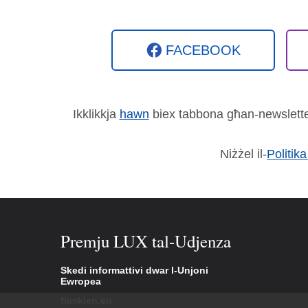
FACEBOOK
Ikklikkja
hawn
biex tabbona għan-newsletter ta
Niżżel il-
Politik
Premju LUX tal-Udjenza
Skedi informattivi dwar l-Unjoni
Ewropea
flimkien.eu