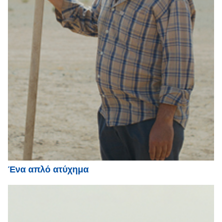
Ένα απλό ατύχημα