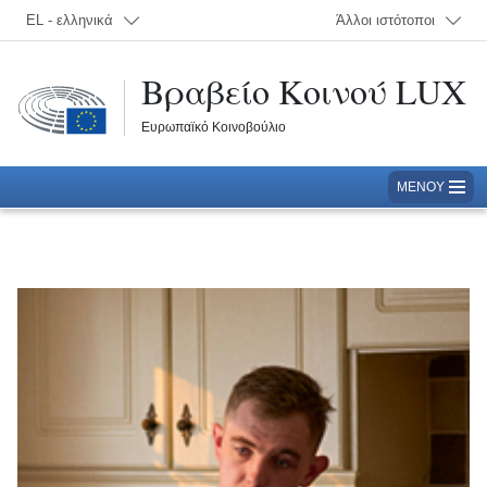
Επιλογή γλώσσας; Τρέχουσα γλώσσα:
EL - ελληνικά
Άλλοι ιστότοποι
Βραβείο Κοινού LUX
Ευρωπαϊκό Κοινοβούλιο
ΜΕΝΟΎ