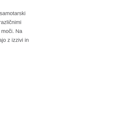
e samotarski
različnimi
i moči. Na
jo z izzivi in