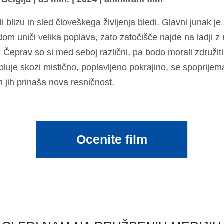
 blizu in sled človeškega življenja bledi. Glavni junak j
m uniči velika poplava, zato zatočišče najde na ladji z 
. Čeprav so si med seboj različni, pa bodo morali združit
 pluje skozi mistično, poplavljeno pokrajino, se spoprijema
m jih prinaša nova resničnost.
Ocenite film
(open in a new tab)