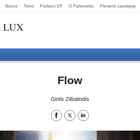
Novice
Teme
Poslanci EP
O Parlamentu
Plenarno zasedanje
va LUX
Flow
Gints Zilbalodis
Share this page on Facebook
Share this page on Twitter
Share this page on LinkedIn