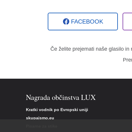
FACEBOOK
Če želite prejemati naše glasilo in
Pre
Nagrada občinstva LUX
Kratki vodnik po Evropski uniji
skupajsmo.eu
Pisarne za stike