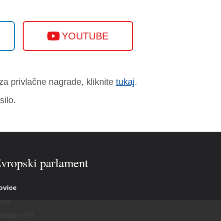
YOUTUBE
 za privlačne nagrade, kliknite
tukaj
.
silo.
vropski parlament
ovice
eme
oslanci EP