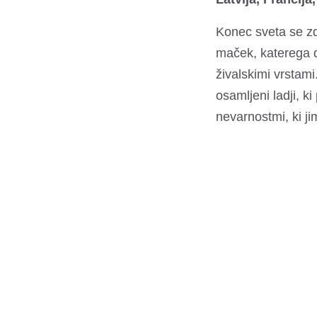
Konec sveta se zdi
maček, katerega do
živalskimi vrstami
osamljeni ladji, ki
nevarnostmi, ki ji