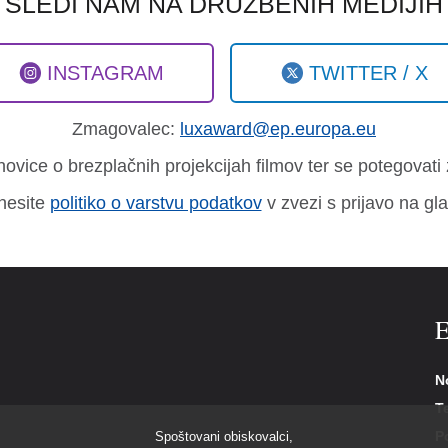
SLEDI NAM NA DRUŽBENIH MEDIJIH
INSTAGRAM
TWITTER / X
Zmagovalec:
luxaward@ep.europa.eu
 novice o brezplačnih projekcijah filmov ter se potegovati
nesite
politiko o varstvu podatkov
v zvezi s prijavo na gla
E
N
T
P
Spoštovani obiskovalci,