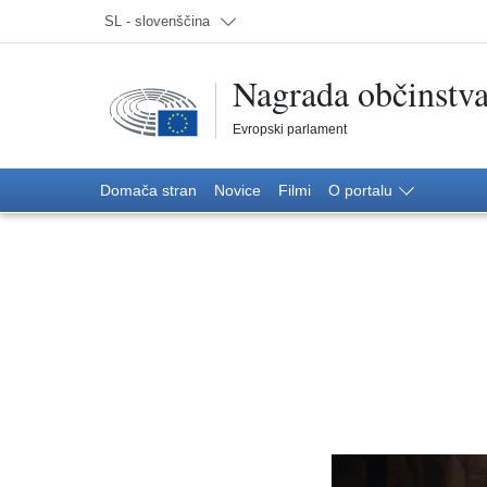
Izberi jezik; Trenutno:
SL - slovenščina
Nagrada občinst
Evropski parlament
HomeDomača stran
Novice
Filmi
Domača stran
Novice
Filmi
O portalu