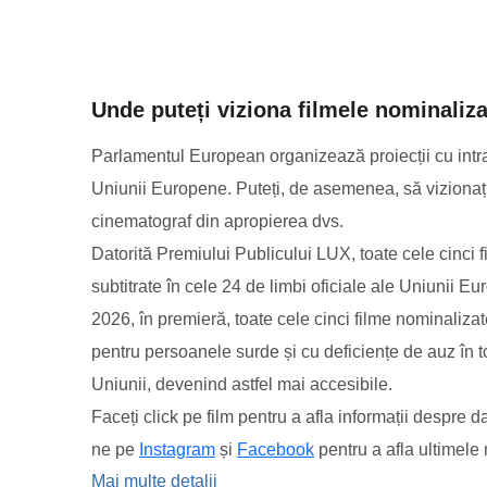
Unde puteți viziona filmele nominaliza
Parlamentul European organizează proiecții cu intrare
Uniunii Europene. Puteți, de asemenea, să vizionați 
cinematograf din apropierea dvs.
Datorită Premiului Publicului LUX, toate cele cinci f
subtitrate în cele 24 de limbi oficiale ale Uniunii Eu
2026, în premieră, toate cele cinci filme nominalizate
pentru persoanele surde și cu deficiențe de auz în t
Uniunii, devenind astfel mai accesibile.
Faceți click pe film pentru a afla informații despre dat
ne pe
Instagram
și
Facebook
pentru a afla ultimele 
unde puteți viziona filmele nominal
Mai multe detalii