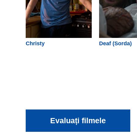
Christy
Deaf (Sorda)
Evaluați filmele