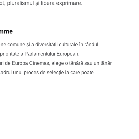
t, pluralismul și libera exprimare.
amme
e comune și a diversității culturale în rândul
o prioritate a Parlamentului European.
ri de Europa Cinemas, alege o tânără sau un tânăr
 cadrul unui proces de selecție la care poate
ng Talent Programme