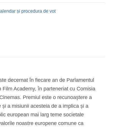
alendar și procedura de vot
alendar și procedura de vot
ste decernat în fiecare an de Parlamentul
 Film Academy, în parteneriat cu Comisia
Cinemas. Premiul este o recunoaștere a
și a misiunii acesteia de a implica și a
blic european mai larg teme societale
 valorile noastre europene comune ca