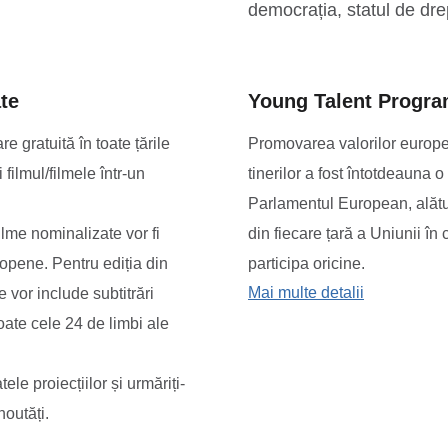
democrația, statul de drep
te
Young Talent Progr
 gratuită în toate țările
Promovarea valorilor europen
filmul/filmele într-un
tinerilor a fost întotdeauna 
Parlamentul European, alătu
ilme nominalizate vor fi
din fiecare țară a Uniunii în
ropene. Pentru ediția din
participa oricine.
despre You
Mai multe detalii
 vor include subtitrări
oate cele 24 de limbi ale
ele proiecțiilor și urmăriți-
noutăți.
izate