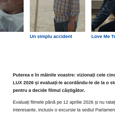
Un simplu accident
Love Me T
Puterea e în mâinile voastre: vizionați cele cin
LUX 2026 și evaluați-le acordându-le de la o stea
pentru a decide filmul câștigător.
Evaluați filmele până pe 12 aprilie 2026 și nu rata
interesante, inclusiv o excursie la sediul Parlame