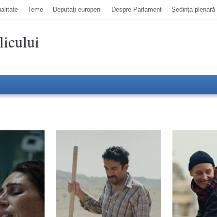
alitate
Teme
Deputaţi europeni
Despre Parlament
Şedinţa plenară
icului